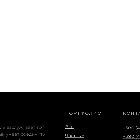
ПОРТФОЛИО
КОНТ
Все
лы заслуживает тот
+380 (4
ый умеет соединить
Частные
+380 (4