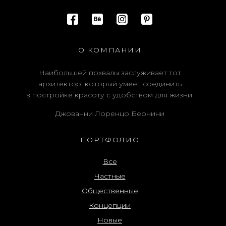
О КОМПАНИИ
Наибольшей похвалы заслуживает тот
архитектор, который умеет соединить
в постройке красоту с удобством для жизни.
Джованни Лоренцо Бернини
ПОРТФОЛИО
Все
Частные
Общественные
Концепции
Новые