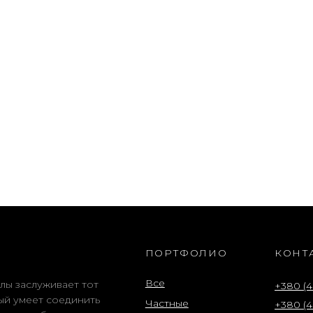
ПОРТФОЛИО
КОНТ
Все
лы заслуживает тот
+380 (4
ый умеет соединить
Частные
+380 (4