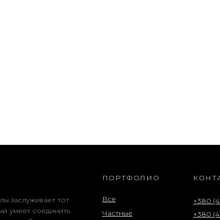
ПОРТФОЛИО
КОНТ
Все
лы заслуживает тот
+380 (4
ый умеет соединить
Частные
+380 (4