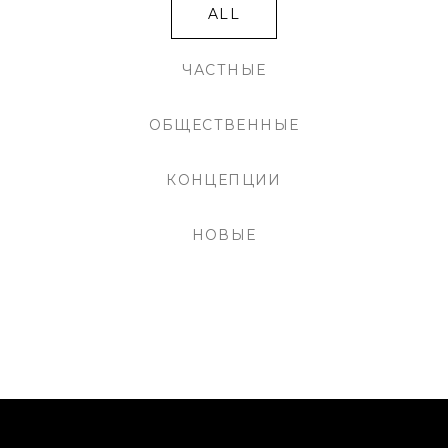
ALL
ЧАСТНЫЕ
ОБЩЕСТВЕННЫЕ
КОНЦЕПЦИИ
НОВЫЕ
Sorry, no posts matched your criteria.