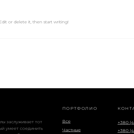
it or delete it, then start writing!
ПОРТФОЛИО
КОНТ
Все
лы заслуживает тот
+380 (4
ый умеет соединить
Частные
+380 (4