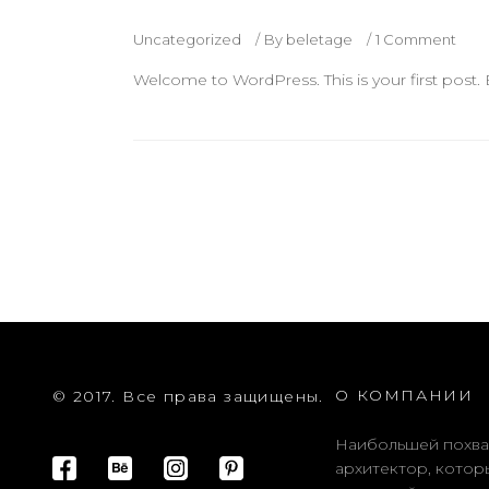
Uncategorized
By
beletage
1 Comment
Welcome to WordPress. This is your first post. Ed
О КОМПАНИИ
© 2017. Все права защищены.
Наибольшей похва
архитектор, котор