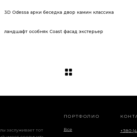
3D
Odessa
арки
беседка
двор
камин
классика
ландшафт
особняк
Сoast
фасад
экстерьер
ПОРТФОЛИО
КОНТ
Все
лы заслуживает тот
+380 (4
ый умеет соединить